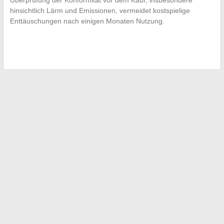
Überprüfung der Konformität vor dem Kauf, insbesondere
hinsichtlich Lärm und Emissionen, vermeidet kostspielige
Enttäuschungen nach einigen Monaten Nutzung.
←
Entdecken Sie die Tierwelt: Tipps und Ratschläge für das
Wohlbefinden Ihrer Begleiter