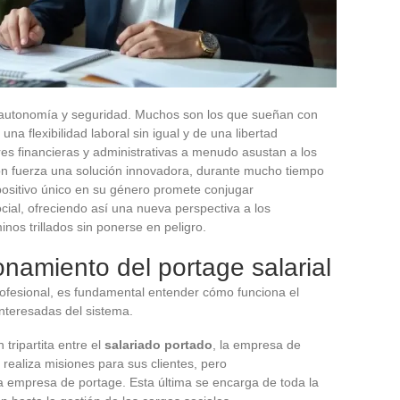
e autonomía y seguridad. Muchos son los que sueñan con
na flexibilidad laboral sin igual y de una libertad
res financieras y administrativas a menudo asustan a los
n fuerza una solución innovadora, durante mucho tiempo
spositivo único en su género promete conjugar
cial, ofreciendo así una nueva perspectiva a los
nos trillados sin ponerse en peligro.
namiento del portage salarial
ofesional, es fundamental entender cómo funciona el
interesadas del sistema.
 tripartita entre el
salariado portado
, la empresa de
e realiza misiones para sus clientes, pero
 empresa de portage. Esta última se encarga de toda la