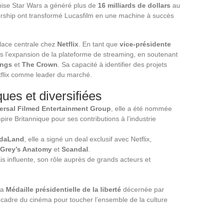
chise Star Wars a généré plus de
16 milliards de dollars
au
dership ont transformé Lucasfilm en une machine à succès
place centrale chez
Netflix
. En tant que
vice-présidente
ans l’expansion de la plateforme de streaming, en soutenant
ings
et
The Crown
. Sa capacité à identifier des projets
etflix comme leader du marché.
ues et diversifiées
ersal Filmed Entertainment Group
, elle a été nommée
e Britannique pour ses contributions à l’industrie
daLand
, elle a signé un deal exclusif avec Netflix,
Grey’s Anatomy
et
Scandal
.
is influente, son rôle auprès de grands acteurs et
la
Médaille présidentielle de la liberté
décernée par
cadre du cinéma pour toucher l’ensemble de la culture