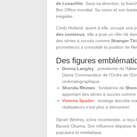
de Lucasfilm
. Sous sa direction, la fran
Box Office mondial. Sa vision et son lea
inégalée.
Cindy Holland, quant à elle, occupe une 
des contenus
, elle a joué un rôle clé d
des séries à succès comme
Stranger Th
prometteurs a consolidé la position de N
Des figures emblématiq
Donna Langley
: présidente de l’
Univ
Dame Commandeur de l’Ordre de l’Empir
cinématographique.
Shonda Rhimes
: fondatrice de
Shon
apportant des séries à succès comme
Victoria Spader
: stratège discrète ma
réalisateurs n’est plus à démontrer.
Oprah Winfrey, icône incontestée, a reçu 
Barack Obama. Son influence dépasse le 
populaire et médiatique.