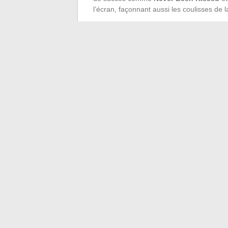
l’écran, façonnant aussi les coulisses de l
Frances Marion : Collaboratrice de
Uni
Mary Pickford : Fondatrice de
United A
Drew Barrymore : Fondatrice de
Flowe
Francis Ford Coppola, fondateur d’
Ameri
influentes pour produire des œuvres mar
projets a permis à cette société de se di
Carl Laemmle, fondateur de
Universal
, a
son studio un pilier de l’industrie. Hollywo
un écosystème dynamique où les femmes j
←
Comment accéder efficacement à votr
Les astuces incontournab