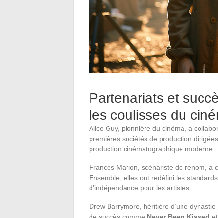
Partenariats et succ
les coulisses du cin
Alice Guy, pionnière du cinéma, a collab
premières sociétés de production dirigées
production cinématographique moderne.
Frances Marion, scénariste de renom, a 
Ensemble, elles ont redéfini les standard
d’indépendance pour les artistes.
Drew Barrymore, héritière d’une dynastie
de succès comme
Never Been Kissed
e