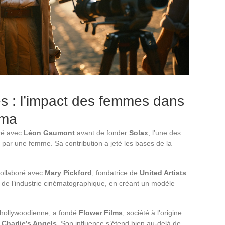
ès : l’impact des femmes dans
éma
oré avec
Léon Gaumont
avant de fonder
Solax
, l’une des
 par une femme. Sa contribution a jeté les bases de la
collaboré avec
Mary Pickford
, fondatrice de
United Artists
.
s de l’industrie cinématographique, en créant un modèle
 hollywoodienne, a fondé
Flower Films
, société à l’origine
t
Charlie’s Angels
. Son influence s’étend bien au-delà de