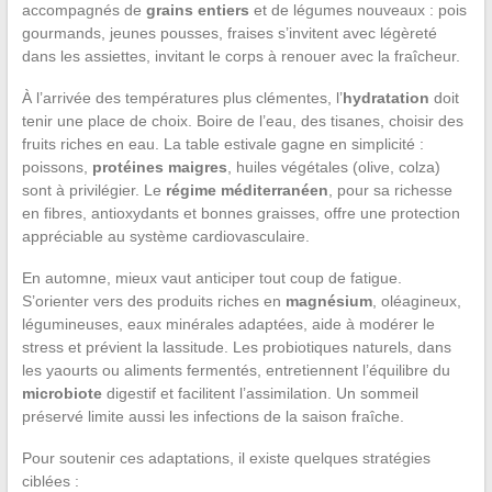
accompagnés de
grains entiers
et de légumes nouveaux : pois
gourmands, jeunes pousses, fraises s’invitent avec légèreté
dans les assiettes, invitant le corps à renouer avec la fraîcheur.
À l’arrivée des températures plus clémentes, l’
hydratation
doit
tenir une place de choix. Boire de l’eau, des tisanes, choisir des
fruits riches en eau. La table estivale gagne en simplicité :
poissons,
protéines maigres
, huiles végétales (olive, colza)
sont à privilégier. Le
régime méditerranéen
, pour sa richesse
en fibres, antioxydants et bonnes graisses, offre une protection
appréciable au système cardiovasculaire.
En automne, mieux vaut anticiper tout coup de fatigue.
S’orienter vers des produits riches en
magnésium
, oléagineux,
légumineuses, eaux minérales adaptées, aide à modérer le
stress et prévient la lassitude. Les probiotiques naturels, dans
les yaourts ou aliments fermentés, entretiennent l’équilibre du
microbiote
digestif et facilitent l’assimilation. Un sommeil
préservé limite aussi les infections de la saison fraîche.
Pour soutenir ces adaptations, il existe quelques stratégies
ciblées :