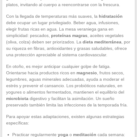
platos, invitando al cuerpo a reencontrarse con la frescura.
Con la llegada de temperaturas más suaves, la
hidratación
debe ocupar un lugar privilegiado. Beber agua, infusiones,
elegir frutas ricas en agua. La mesa veraniega gana en
simplicidad: pescados,
proteínas magras
, aceites vegetales
(oliva, colza) deben ser priorizados. La
dieta mediterránea
, por
su riqueza en fibras, antioxidantes y grasas saludables, ofrece
una protección apreciable al sistema cardiovascular.
En otoño, es mejor anticipar cualquier golpe de fatiga.
Orientarse hacia productos ricos en
magnesio
, frutos secos,
legumbres, aguas minerales adecuadas, ayuda a moderar el
estrés y prevenir el cansancio. Los probióticos naturales, en
yogures o alimentos fermentados, mantienen el equilibrio del
microbiota
digestivo y facilitan la asimilación. Un sueño
preservado también limita las infecciones de la temporada fría.
Para apoyar estas adaptaciones, existen algunas estrategias
específicas:
Practicar regularmente
yoga
o
meditación
cada semana: