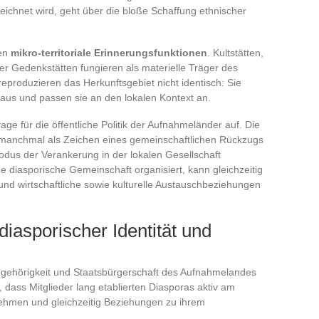
zeichnet wird, geht über die bloße Schaffung ethnischer
ren
mikro-territoriale Erinnerungsfunktionen
. Kultstätten,
der Gedenkstätten fungieren als materielle Träger des
eproduzieren das Herkunftsgebiet nicht identisch: Sie
us und passen sie an den lokalen Kontext an.
ge für die öffentliche Politik der Aufnahmeländer auf. Die
n manchmal als Zeichen eines gemeinschaftlichen Rückzugs
us der Verankerung in der lokalen Gesellschaft
ne diasporische Gemeinschaft organisiert, kann gleichzeitig
und wirtschaftliche sowie kulturelle Austauschbeziehungen
asporischer Identität und
ugehörigkeit und Staatsbürgerschaft des Aufnahmelandes
 dass Mitglieder lang etablierten Diasporas aktiv am
lnehmen und gleichzeitig Beziehungen zu ihrem