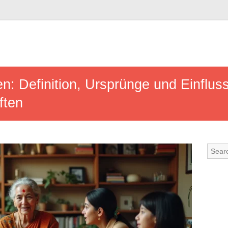
n: Definition, Ursprünge und Einflus
ften