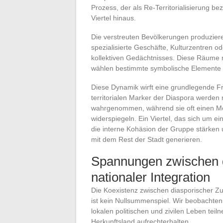
Prozess, der als Re-Territorialisierung be
Viertel hinaus.
Die verstreuten Bevölkerungen produzie
spezialisierte Geschäfte, Kulturzentren o
kollektiven Gedächtnisses. Diese Räume r
wählen bestimmte symbolische Elemente a
Diese Dynamik wirft eine grundlegende Fra
territorialen Marker der Diaspora werde
wahrgenommen, während sie oft einen Mod
widerspiegeln. Ein Viertel, das sich um ei
die interne Kohäsion der Gruppe stärken 
mit dem Rest der Stadt generieren.
Spannungen zwischen di
nationaler Integration
Die Koexistenz zwischen diasporischer Z
ist kein Nullsummenspiel. Wir beobachten,
lokalen politischen und zivilen Leben tei
Herkunftsland aufrechterhalten.