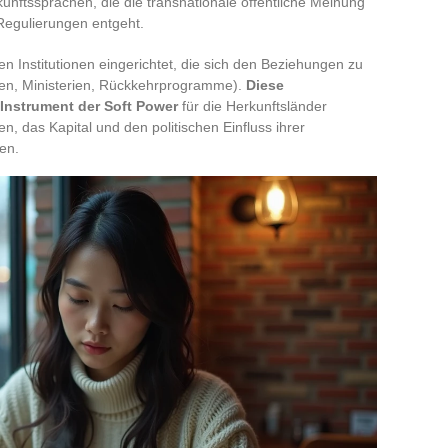
kunftssprachen, die die transnationale öffentliche Meinung
Regulierungen entgeht.
n Institutionen eingerichtet, die sich den Beziehungen zu
en, Ministerien, Rückkehrprogramme).
Diese
 Instrument der Soft Power
für die Herkunftsländer
, das Kapital und den politischen Einfluss ihrer
en.