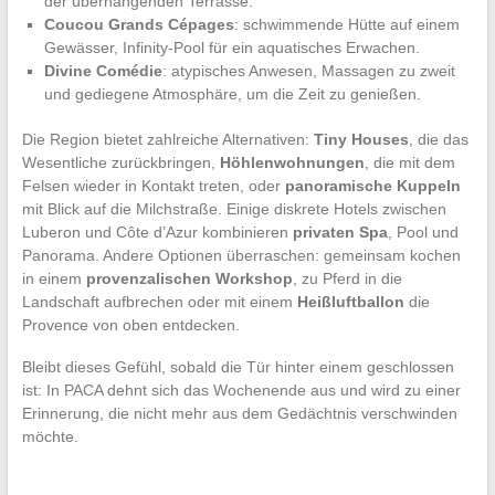
der überhängenden Terrasse.
Coucou Grands Cépages
: schwimmende Hütte auf einem
Gewässer, Infinity-Pool für ein aquatisches Erwachen.
Divine Comédie
: atypisches Anwesen, Massagen zu zweit
und gediegene Atmosphäre, um die Zeit zu genießen.
Die Region bietet zahlreiche Alternativen:
Tiny Houses
, die das
Wesentliche zurückbringen,
Höhlenwohnungen
, die mit dem
Felsen wieder in Kontakt treten, oder
panoramische Kuppeln
mit Blick auf die Milchstraße. Einige diskrete Hotels zwischen
Luberon und Côte d’Azur kombinieren
privaten Spa
, Pool und
Panorama. Andere Optionen überraschen: gemeinsam kochen
in einem
provenzalischen Workshop
, zu Pferd in die
Landschaft aufbrechen oder mit einem
Heißluftballon
die
Provence von oben entdecken.
Bleibt dieses Gefühl, sobald die Tür hinter einem geschlossen
ist: In PACA dehnt sich das Wochenende aus und wird zu einer
Erinnerung, die nicht mehr aus dem Gedächtnis verschwinden
möchte.