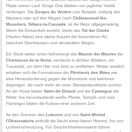
Pfade seinen Lauf. Einige Orte bleiben von jeglicher Hektik
verborgen. Die
Gorges du Verdon
zum Beispiel: entlang des
Wassers oder auf den Wegen nach
Châteauneuf-lès-
Moustiers
,
Sillans-la-Cascade
, ist die Natur allgegenwärtig.
Wenn die Einsamkeit anzieht, bietet das
Tal der Clarée
(Hautes-Alpes) eine alpine Auszeit der besonderen Art,
zwischen Steinhäusern und versteckten Wegen.
Ein Stück weiter unten beherbergt das
Massiv der Maures
die
Chartreuse de la Verne
, versteckt in dichten Wäldern, ein
Traumziel, um dem Hier und Jetzt zu entfliehen. Weiter westlich
erheben sich die Formationen der
Pénitents des Mées
wie
eine Herausforderung gegen die Monotonie und belohnen
diejenigen, die nach mehr als einer Standardpostkarte suchen.
An der Küste bieten
Salin-de-Giraud
und die
Camargue
die
Weite: frei herumlaufende weiße Pferde, Sümpfe und rosa
Flamingos bilden die Kulisse einer anderen Zeit.
An den Grenzen des
Luberon
und von
Saint-Michel
l’Observatoire
enthüllt die Nacht einen klaren Himmel, frei von
Lichtverschmutzung. Für Geschichtsinteressierte führen