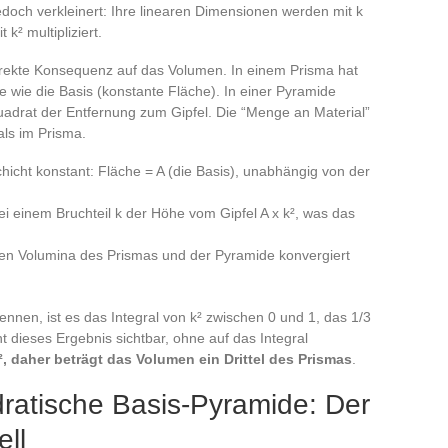
 jedoch verkleinert: Ihre linearen Dimensionen werden mit k
 k² multipliziert.
irekte Konsequenz auf das Volumen. In einem Prisma hat
he wie die Basis (konstante Fläche). In einer Pyramide
uadrat der Entfernung zum Gipfel. Die “Menge an Material”
ls im Prisma.
chicht konstant: Fläche = A (die Basis), unabhängig von der
ei einem Bruchteil k der Höhe vom Gipfel A x k², was das
ten Volumina des Prismas und der Pyramide konvergiert
ennen, ist es das Integral von k² zwischen 0 und 1, das 1/3
 dieses Ergebnis sichtbar, ohne auf das Integral
², daher beträgt das Volumen ein Drittel des Prismas
.
ratische Basis-Pyramide: Der
ell