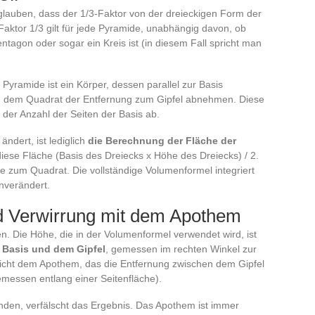
 glauben, dass der 1/3-Faktor von der dreieckigen Form der
 Faktor 1/3 gilt für jede Pyramide, unabhängig davon, ob
entagon oder sogar ein Kreis ist (in diesem Fall spricht man
e Pyramide ist ein Körper, dessen parallel zur Basis
äß dem Quadrat der Entfernung zum Gipfel abnehmen. Diese
 der Anzahl der Seiten der Basis ab.
ndert, ist lediglich
die Berechnung der Fläche der
 diese Fläche (Basis des Dreiecks x Höhe des Dreiecks) / 2.
ite zum Quadrat. Die vollständige Volumenformel integriert
unverändert.
d Verwirrung mit dem Apothem
en. Die Höhe, die in der Volumenformel verwendet wird, ist
r Basis und dem Gipfel
, gemessen im rechten Winkel zur
nicht dem Apothem, das die Entfernung zwischen dem Gipfel
gemessen entlang einer Seitenfläche).
den, verfälscht das Ergebnis. Das Apothem ist immer