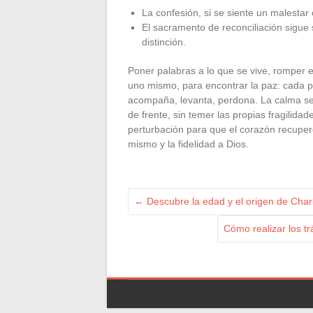
La confesión, si se siente un malestar 
El sacramento de reconciliación sigue 
distinción.
Poner palabras a lo que se vive, romper el 
uno mismo, para encontrar la paz: cada 
acompaña, levanta, perdona. La calma se 
de frente, sin temer las propias fragilida
perturbación para que el corazón recupere 
mismo y la fidelidad a Dios.
←
Descubre la edad y el origen de Charla
Cómo realizar los t