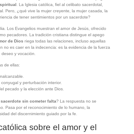
piritual
. La Iglesia católica, fiel al celibato sacerdotal,
l. Pero, ¿qué vive la mujer creyente, la mujer casada, la
eriencia de tener sentimientos por un sacerdote?
milia. Los Evangelios muestran el amor de Jesús, ofrecido
omo pecadores. La tradición cristiana distingue el apego
mor de Dios
riega todas las relaciones, incluso aquellas
n no es caer en la indecencia: es la evidencia de la fuerza
e deseo y vocación.
s de ellas:
inalcanzable.
 conyugal y perturbación interior.
del pecado y la elección ante Dios.
sacerdote sin cometer falta
? La respuesta no se
mo. Pasa por el reconocimiento de lo humano, la
idad del discernimiento guiado por la fe.
católica sobre el amor y el