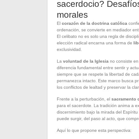
sacerdocio? Desafíos
morales
El
corazón de la doctrina católica
confie
ordenación, se convierte en mediador ent
El celibato no es solo una regla de discip
elección radical encarna una forma de
li
exclusividad.
La
voluntad de la Iglesia
no consiste en 
diferencia fundamental entre sentir y act
siempre que se respete la libertad de ca
permanezca intacto. Este marco busca prot
los conflictos de lealtad y preservar la cl
Frente a la perturbación, el
sacramento d
para el sacerdote. La tradición anima a ex
discernimiento bajo la mirada del Espíritu 
puede surgir, del paso al acto, que comp
Aquí lo que propone esta perspectiva: