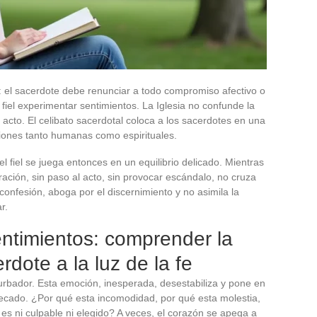
a: el sacerdote debe renunciar a todo compromiso afectivo o
iel experimentar sentimientos. La Iglesia no confunde la
l acto. El celibato sacerdotal coloca a los sacerdotes en una
iones tanto humanas como espirituales.
l fiel se juega entonces en un equilibrio delicado. Mientras
ración, sin paso al acto, sin provocar escándalo, no cruza
 confesión, aboga por el discernimiento y no asimila la
r.
ntimientos: comprender la
rdote a la luz de la fe
turbador. Esta emoción, inesperada, desestabiliza y pone en
ecado. ¿Por qué esta incomodidad, por qué esta molestia,
 es ni culpable ni elegido? A veces, el corazón se apega a