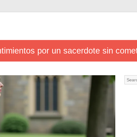
imientos por un sacerdote sin comet