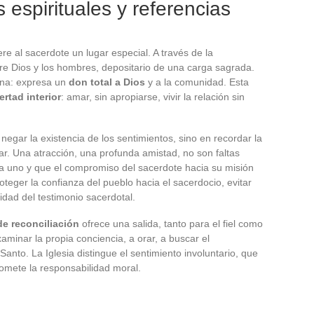
 espirituales y referencias
re al sacerdote un lugar especial. A través de la
re Dios y los hombres, depositario de una carga sagrada.
lina: expresa un
don total a Dios
y a la comunidad. Esta
bertad interior
: amar, sin apropiarse, vivir la relación sin
negar la existencia de los sentimientos, sino en recordar la
uar. Una atracción, una profunda amistad, no son faltas
da uno y que el compromiso del sacerdote hacia su misión
eger la confianza del pueblo hacia el sacerdocio, evitar
aridad del testimonio sacerdotal.
e reconciliación
ofrece una salida, tanto para el fiel como
aminar la propia conciencia, a orar, a buscar el
Santo. La Iglesia distingue el sentimiento involuntario, que
romete la responsabilidad moral.