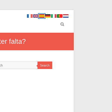
er falta?
Search