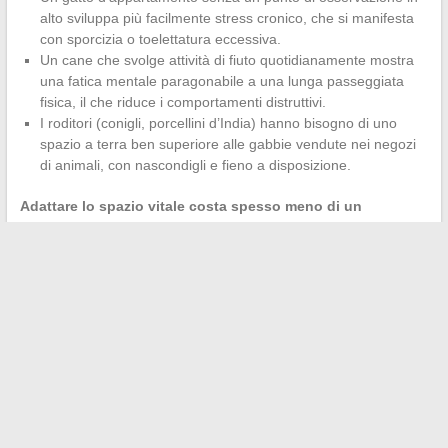
alto sviluppa più facilmente stress cronico, che si manifesta
con sporcizia o toelettatura eccessiva.
Un cane che svolge attività di fiuto quotidianamente mostra
una fatica mentale paragonabile a una lunga passeggiata
fisica, il che riduce i comportamenti distruttivi.
I roditori (conigli, porcellini d’India) hanno bisogno di uno
spazio a terra ben superiore alle gabbie vendute nei negozi
di animali, con nascondigli e fieno a disposizione.
Adattare lo spazio vitale costa spesso meno di un
trattamento comportamentale
. Alcuni semplici aggiustamenti,
scelti in base alla specie, sono sufficienti a ridurre la maggior
parte dei disturbi legati alla noia.
Il benessere di un animale domestico si costruisce su tre pilastri
concreti: un’osservazione attenta dei comportamenti,
un’alimentazione formulata con rigore e un ambiente che rispetti
i bisogni della specie. Nessun accessorio può sostituire questi
fondamenti.