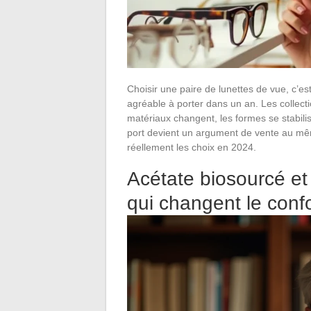
Choisir une paire de lunettes de vue, c’est 
agréable à porter dans un an. Les collect
matériaux changent, les formes se stabilis
port devient un argument de vente au même 
réellement les choix en 2024.
Acétate biosourcé et 
qui changent le confo