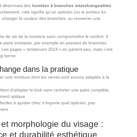
ent désormais des
lunettes à branches interchangeables
crètement, cela signifie qu’un opticien (ou le porteur lui-
 changer la couleur des branches, ou resserrer une
e de vie de la monture sans compromettre le confort. Il
une paire existante, par exemple en passant de branches
. Les pages « tendances 2024 » en parlent peu, mais c’est
ong terme.
change dans la pratique
ter une monture dont les verres sont encore adaptés à la
ent d’adapter le look sans racheter une paire complète,
pement optique
aciles à ajuster chez n’importe quel opticien, pas
paire
et morphologie du visage :
ce et durabilité esthétique