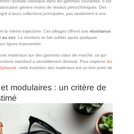
ment l’acétate classique dans les gammes courantes. Il est
 fabrication génère moins de résidus pétrochimiques. Des
ré à leurs collections principales, pas seulement à une
vent la même trajectoire. Ces alliages offrent une
résistance
t au nez
. La monture se fait oublier après quelques
ux lignes imposantes.
s ces matériaux sur des gammes cœur de marché, ce qui
e monture standard a sensiblement diminué. Pour explorer
les
Optisanté
, cette évolution des matériaux est un bon point de
et modulaires : un critère de
stimé