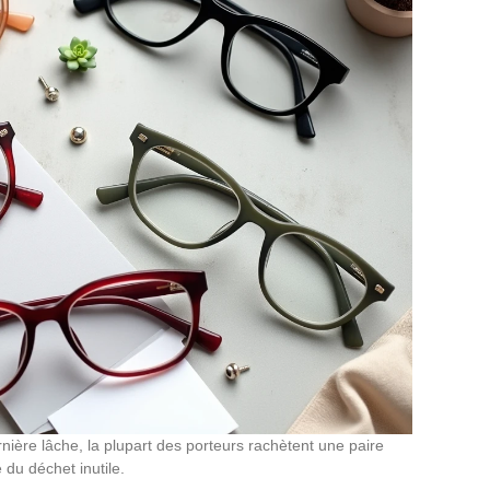
ère lâche, la plupart des porteurs rachètent une paire
 du déchet inutile.