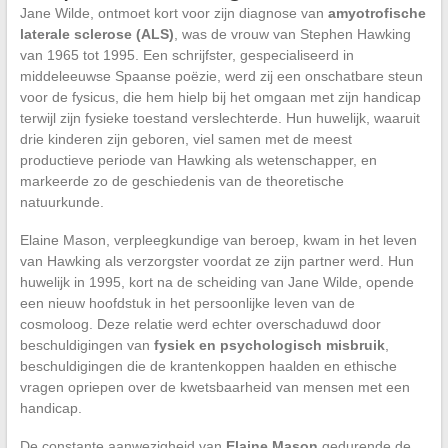
Jane Wilde, ontmoet kort voor zijn diagnose van
amyotrofische
laterale sclerose (ALS)
, was de vrouw van Stephen Hawking
van 1965 tot 1995. Een schrijfster, gespecialiseerd in
middeleeuwse Spaanse poëzie, werd zij een onschatbare steun
voor de fysicus, die hem hielp bij het omgaan met zijn handicap
terwijl zijn fysieke toestand verslechterde. Hun huwelijk, waaruit
drie kinderen zijn geboren, viel samen met de meest
productieve periode van Hawking als wetenschapper, en
markeerde zo de geschiedenis van de theoretische
natuurkunde.
Elaine Mason, verpleegkundige van beroep, kwam in het leven
van Hawking als verzorgster voordat ze zijn partner werd. Hun
huwelijk in 1995, kort na de scheiding van Jane Wilde, opende
een nieuw hoofdstuk in het persoonlijke leven van de
cosmoloog. Deze relatie werd echter overschaduwd door
beschuldigingen van
fysiek en psychologisch misbruik
,
beschuldigingen die de krantenkoppen haalden en ethische
vragen opriepen over de kwetsbaarheid van mensen met een
handicap.
De constante aanwezigheid van
Elaine Mason
gedurende de