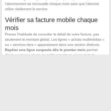
l’abonnement se renouvelle chaque mois sans que l’abonné
utilise réellement le service.
Vérifier sa facture mobile chaque
mois
Prenez l’habitude de consulter le détail de votre facture, pas
seulement le montant global. Les lignes « achats multimédias »
ou « services tiers » apparaissent dans une section distincte.
Repérer une ligne suspecte dès le premier mois
permet
d’agir avant que plusieurs prélèvements ne s’accumulent.
La facturation DCB a ses avantages pour certains usages
(achat ponctuel d’application, don caritatif par SMS). Mais pour
les services d’abonnement récurrent comme VOD Excite Wister,
elle reste un vecteur de mauvaises surprises tant que le
consommateur n’a pas verrouillé ses paramètres opérateur. La
vigilance sur les bannières publicitaires mobiles et la
désactivation préventive d’Internet+ restent les deux protections
les plus efficaces.