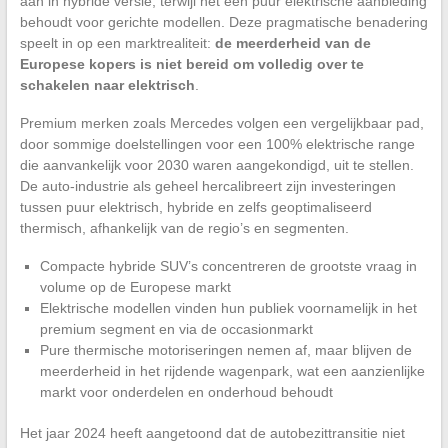
aan in hybride versie, terwijl het een puur elektrische aanbieding
behoudt voor gerichte modellen. Deze pragmatische benadering
speelt in op een marktrealiteit:
de meerderheid van de
Europese kopers is niet bereid om volledig over te
schakelen naar elektrisch
.
Premium merken zoals Mercedes volgen een vergelijkbaar pad,
door sommige doelstellingen voor een 100% elektrische range
die aanvankelijk voor 2030 waren aangekondigd, uit te stellen.
De auto-industrie als geheel hercalibreert zijn investeringen
tussen puur elektrisch, hybride en zelfs geoptimaliseerd
thermisch, afhankelijk van de regio’s en segmenten.
Compacte hybride SUV’s concentreren de grootste vraag in
volume op de Europese markt
Elektrische modellen vinden hun publiek voornamelijk in het
premium segment en via de occasionmarkt
Pure thermische motoriseringen nemen af, maar blijven de
meerderheid in het rijdende wagenpark, wat een aanzienlijke
markt voor onderdelen en onderhoud behoudt
Het jaar 2024 heeft aangetoond dat de autobezittransitie niet